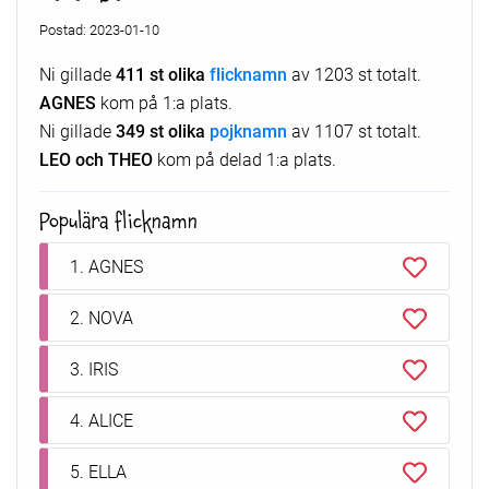
Postad: 2023-01-10
Ni gillade
411 st olika
flicknamn
av 1203 st totalt.
AGNES
kom på 1:a plats.
Ni gillade
349 st olika
pojknamn
av 1107 st totalt.
LEO och THEO
kom på delad 1:a plats.
Populära flicknamn
1. AGNES
2. NOVA
3. IRIS
4. ALICE
5. ELLA