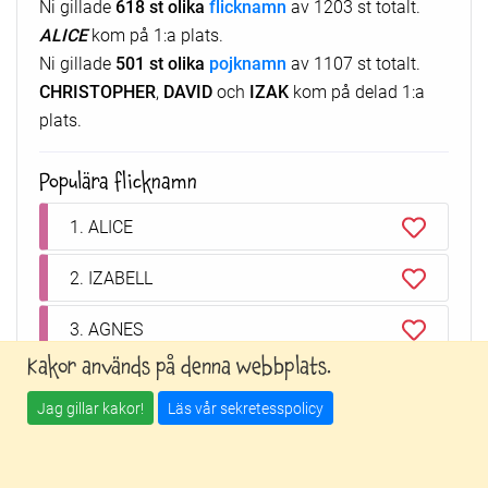
Ni gillade
618 st olika
flicknamn
av 1203 st totalt.
ALICE
kom på 1:a plats.
Ni gillade
501 st olika
pojknamn
av 1107 st totalt.
CHRISTOPHER
,
DAVID
och
IZAK
kom på delad 1:a
plats.
Populära flicknamn
1. ALICE
2. IZABELL
3. AGNES
Kakor används på denna webbplats.
4. WENDELA
Jag gillar kakor!
Läs vår sekretesspolicy
5. YASMIN
6. HANNA