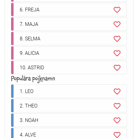
6. FREJA
7. MAJA
8. SELMA
9. ALICIA
10. ASTRID
Populära pojknamn
1. LEO
2. THEO
3. NOAH
4. ALVE