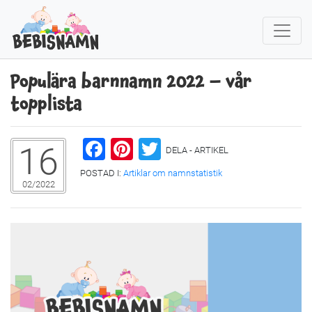
Populära barnnamn 2022 – vår
topplista
Facebook
Pinterest
Twitter
16
DELA - ARTIKEL
POSTAD I:
Artiklar om namnstatistik
02/2022