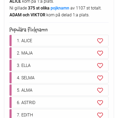
ALICE
kom på 1:a plats.
Ni gillade
375 st olika
pojknamn
av 1107 st totalt.
ADAM och VIKTOR
kom på delad 1:a plats.
Populära flicknamn
1. ALICE
2. MAJA
3. ELLA
4. SELMA
5. ALMA
6. ASTRID
7. EDITH