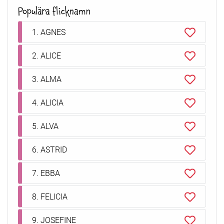
Populära flicknamn
1. AGNES
2. ALICE
3. ALMA
4. ALICIA
5. ALVA
6. ASTRID
7. EBBA
8. FELICIA
9. JOSEFINE