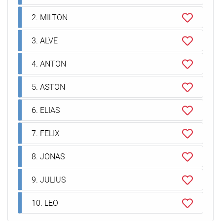
2. MILTON
3. ALVE
4. ANTON
5. ASTON
6. ELIAS
7. FELIX
8. JONAS
9. JULIUS
10. LEO