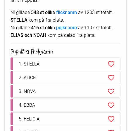
Ni gillade
543 st olika
flicknamn
av 1203 st totalt.
STELLA
kom på 1:a plats.
Ni gillade
416 st olika
pojknamn
av 1107 st totalt.
ELIAS och NOAH
kom på delad 1:a plats.
Populära flicknamn
1. STELLA
2. ALICE
3. NOVA
4. EBBA
5. FELICIA