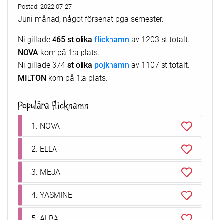
Postad: 2022-07-27
Juni månad, något försenat pga semester.
Ni gillade
465 st olika
flicknamn
av 1203 st totalt.
NOVA
kom på 1:a plats.
Ni gillade 374
st olika
pojknamn
av 1107 st totalt.
MILTON
kom på 1:a plats.
Populära flicknamn
1. NOVA
2. ELLA
3. MEJA
4. YASMINE
5. ALBA