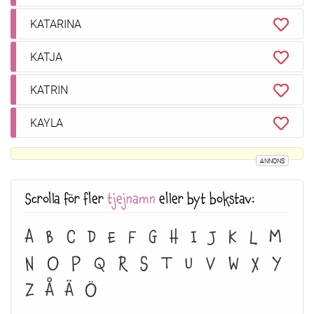
KATARINA
KATJA
KATRIN
KAYLA
ANNONS
Scrolla för fler
tjejnamn
eller byt bokstav:
A
B
C
D
E
F
G
H
I
J
K
L
M
N
O
P
Q
R
S
T
U
V
W
X
Y
Z
Å
Ä
Ö