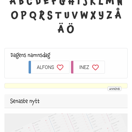
A
B
C
D
E
F
G
H
I
J
K
L
M
N
O
P
Q
R
S
T
U
V
W
X
Y
Z
Å
Ä
Ö
Dagens namnsdag
ALFONS
INEZ
ANNONS
Senaste nytt