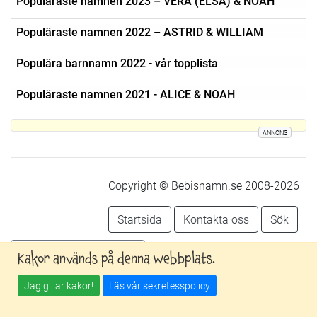
Populäraste namnen 2023 – VERA (ELSA) & NOAH
Populäraste namnen 2022 – ASTRID & WILLIAM
Populära barnnamn 2022 - vår topplista
Populäraste namnen 2021 - ALICE & NOAH
ANNONS
Copyright © Bebisnamn.se 2008-2026
Startsida
Kontakta oss
Sök
Följ oss på facebook
Kakor används på denna webbplats.
Jag gillar kakor!
Läs vår sekretesspolicy