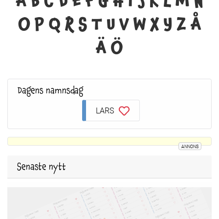
A
B
C
D
E
F
G
H
I
J
K
L
M
N
O
P
Q
R
S
T
U
V
W
X
Y
Z
Å
Ä
Ö
Dagens namnsdag
LARS
ANNONS
Senaste nytt