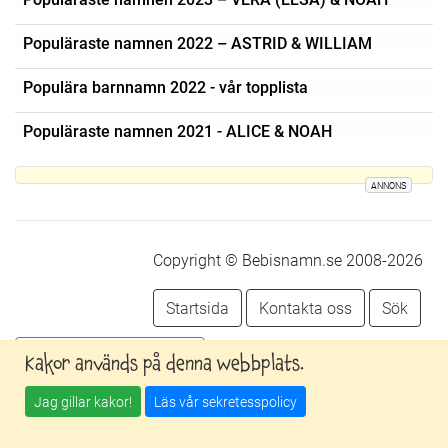
Populäraste namnen 2022 – ASTRID & WILLIAM
Populära barnnamn 2022 - vår topplista
Populäraste namnen 2021 - ALICE & NOAH
ANNONS
Copyright © Bebisnamn.se 2008-2026
Startsida
Kontakta oss
Sök
Följ oss på facebook
Kakor används på denna webbplats.
Jag gillar kakor!
Läs vår sekretesspolicy