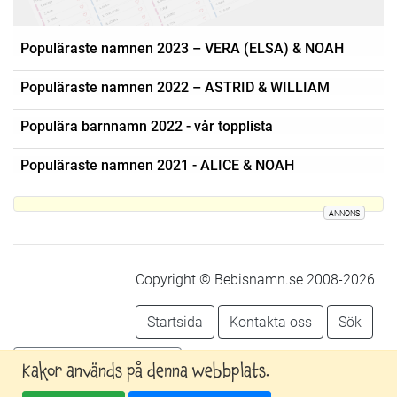
Populäraste namnen 2023 – VERA (ELSA) & NOAH
Populäraste namnen 2022 – ASTRID & WILLIAM
Populära barnnamn 2022 - vår topplista
Populäraste namnen 2021 - ALICE & NOAH
ANNONS
Copyright © Bebisnamn.se 2008-2026
Startsida
Kontakta oss
Sök
Följ oss på facebook
Kakor används på denna webbplats.