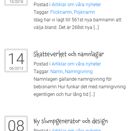
10/2018
Postad i
Artiklar om våra nyheter
Taggar:
Flicknamn
,
Pojknamn
Idag har vi lagt till 561st nya barnnamn att
välja bland. Det är 268st nya […]
14
Skatteverket och namnlagar
Postad i
Artiklar om våra nyheter
06/2013
Taggar:
Namn
,
Namngivning
Namnlagen gällande namngivning för
bebisnamn Hur funkar det med namngivning
egentligen och hur lång tid […]
08
Ny slumpgenerator och design
Postad i
Artiklar om våra nyheter