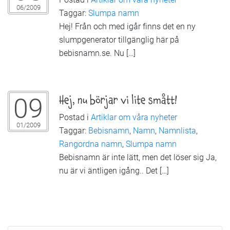
06/2009
Taggar:
Slumpa namn
Hej! Från och med igår finns det en ny
slumpgenerator tillgänglig här på
bebisnamn.se. Nu […]
09
Hej, nu börjar vi lite smått!
Postad i
Artiklar om våra nyheter
01/2009
Taggar:
Bebisnamn
,
Namn
,
Namnlista
,
Rangordna namn
,
Slumpa namn
Bebisnamn är inte lätt, men det löser sig Ja,
nu är vi äntligen igång.. Det […]